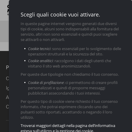
Scegli quali cookie vuoi attivare.
In queste pagine internet vengono generati due diversi
tipi di cookie, alcuni sono indispensabili alla fornitura del
Usato
LINK UTILI
servizio, altri non sono essenziali e quindi puoi scegliere
se attivarli o non attivarli.
Chi
Servizi
Nuovo
Usato
News
Contatti
Cookie tecnici
: sono essenziali per lo svolgimento delle
Siamo
operazioni strutturali e la sicurezza del sito.
Cookie analitici
: raccolgono i dati degli utenti che
visitano il sito web anonimizzandoli.
Pagine
Per queste due tipologie non chiediamo il tuo consenso.
Chi Siamo
Cookie di profilazione
: ci permettono di creare profili
Igiene Urbana
personalizzati e quindi di proporre messaggi
pubblicitari assecondando i tuoi interessi.
Assistenza e Ricambi
Per questo tipo di cookie viene richiesto il tuo consenso
Contatti
informato, che potrai esprimere cliccando uno dei
pulsanti sotto riportati, accettando o negando il loro
utilizzo.
Troverai maggiori dettagli nella pagina dell’informativa
estesa sull'utilizzo e la gestione dei cookie.