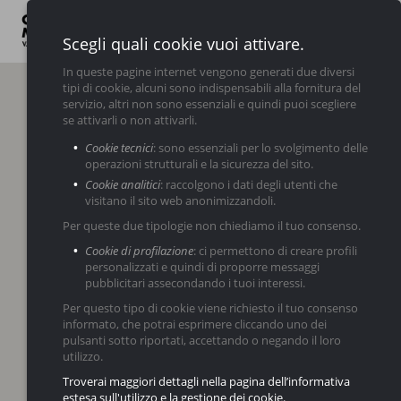
Scegli quali cookie vuoi attivare.
In queste pagine internet vengono generati due diversi
tipi di cookie, alcuni sono indispensabili alla fornitura del
LINK UTILI
servizio, altri non sono essenziali e quindi puoi scegliere
se attivarli o non attivarli.
Chi
Servizi
Nuovo
Usato
News
Contatti
Cookie tecnici
: sono essenziali per lo svolgimento delle
Siamo
operazioni strutturali e la sicurezza del sito.
Cookie analitici
: raccolgono i dati degli utenti che
visitano il sito web anonimizzandoli.
Per queste due tipologie non chiediamo il tuo consenso.
Cookie di profilazione
: ci permettono di creare profili
personalizzati e quindi di proporre messaggi
pubblicitari assecondando i tuoi interessi.
Per questo tipo di cookie viene richiesto il tuo consenso
informato, che potrai esprimere cliccando uno dei
pulsanti sotto riportati, accettando o negando il loro
utilizzo.
Troverai maggiori dettagli nella pagina dell’informativa
estesa sull'utilizzo e la gestione dei cookie.